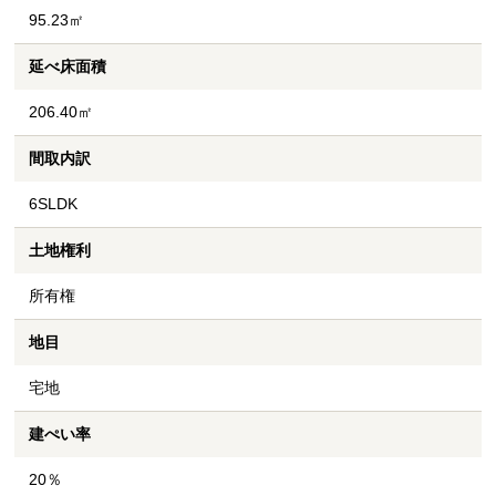
95.23㎡
延べ床面積
206.40㎡
間取内訳
6SLDK
土地権利
所有権
地目
宅地
建ぺい率
20％